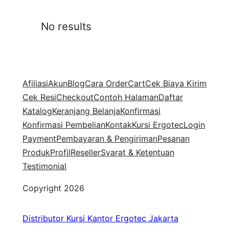
No results
Afiliasi
Akun
Blog
Cara Order
Cart
Cek Biaya Kirim
Cek Resi
Checkout
Contoh Halaman
Daftar
Katalog
Keranjang Belanja
Konfirmasi
Konfirmasi Pembelian
Kontak
Kursi Ergotec
Login
Payment
Pembayaran & Pengiriman
Pesanan
Produk
Profil
Reseller
Syarat & Ketentuan
Testimonial
Copyright 2026
Distributor Kursi Kantor Ergotec Jakarta