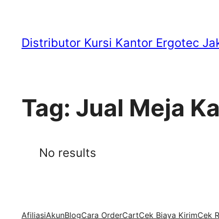
Skip
to
Distributor Kursi Kantor Ergotec Ja
content
Tag:
Jual Meja K
No results
Afiliasi
Akun
Blog
Cara Order
Cart
Cek Biaya Kirim
Cek R