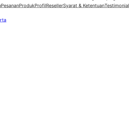
n
Pesanan
Produk
Profil
Reseller
Syarat & Ketentuan
Testimonia
rta