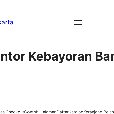
karta
antor Kebayoran Ba
esi
Checkout
Contoh Halaman
Daftar
Katalog
Keranjang Belan