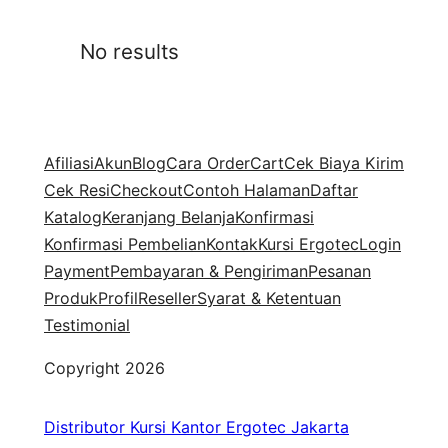
No results
Afiliasi
Akun
Blog
Cara Order
Cart
Cek Biaya Kirim
Cek Resi
Checkout
Contoh Halaman
Daftar
Katalog
Keranjang Belanja
Konfirmasi
Konfirmasi Pembelian
Kontak
Kursi Ergotec
Login
Payment
Pembayaran & Pengiriman
Pesanan
Produk
Profil
Reseller
Syarat & Ketentuan
Testimonial
Copyright 2026
Distributor Kursi Kantor Ergotec Jakarta