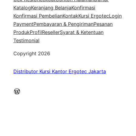
Katalog
Keranjang Belanja
Konfirmasi
Konfirmasi Pembelian
Kontak
Kursi Ergotec
Login
Payment
Pembayaran & Pengiriman
Pesanan
Produk
Profil
Reseller
Syarat & Ketentuan
Testimonial
Copyright 2026
Distributor Kursi Kantor Ergotec Jakarta
WordPress