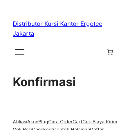
Skip
to
Distributor Kursi Kantor Ergotec
content
Jakarta
Konfirmasi
Afiliasi
Akun
Blog
Cara Order
Cart
Cek Biaya Kirim
Cek Resi
Checkout
Contoh Halaman
Daftar