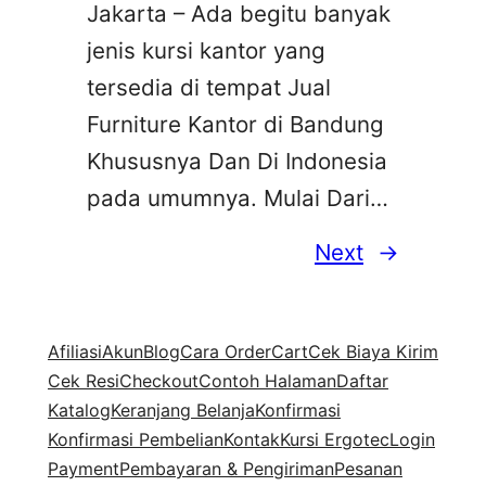
Jakarta – Ada begitu banyak
jenis kursi kantor yang
tersedia di tempat Jual
Furniture Kantor di Bandung
Khususnya Dan Di Indonesia
pada umumnya. Mulai Dari…
Next
→
Afiliasi
Akun
Blog
Cara Order
Cart
Cek Biaya Kirim
Cek Resi
Checkout
Contoh Halaman
Daftar
Katalog
Keranjang Belanja
Konfirmasi
Konfirmasi Pembelian
Kontak
Kursi Ergotec
Login
Payment
Pembayaran & Pengiriman
Pesanan