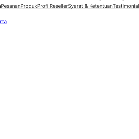
n
Pesanan
Produk
Profil
Reseller
Syarat & Ketentuan
Testimonia
rta