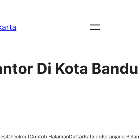
karta
antor Di Kota Band
esi
Checkout
Contoh Halaman
Daftar
Katalog
Keranjang Belan