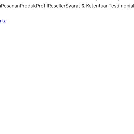
n
Pesanan
Produk
Profil
Reseller
Syarat & Ketentuan
Testimonia
rta