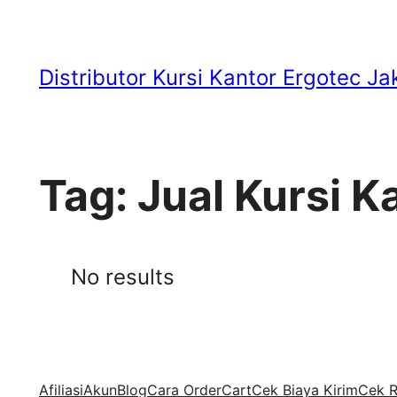
Skip
to
Distributor Kursi Kantor Ergotec Ja
content
Tag:
Jual Kursi K
No results
Afiliasi
Akun
Blog
Cara Order
Cart
Cek Biaya Kirim
Cek R