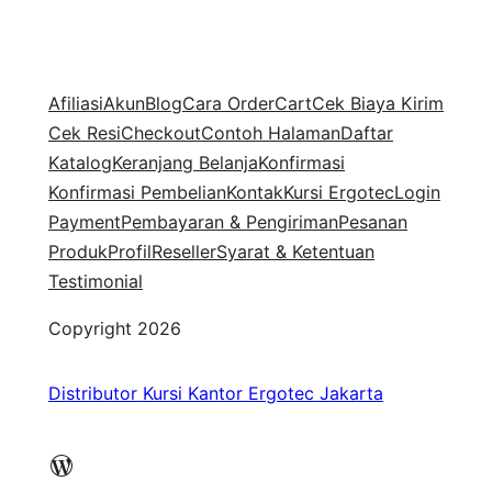
Afiliasi
Akun
Blog
Cara Order
Cart
Cek Biaya Kirim
Cek Resi
Checkout
Contoh Halaman
Daftar
Katalog
Keranjang Belanja
Konfirmasi
Konfirmasi Pembelian
Kontak
Kursi Ergotec
Login
Payment
Pembayaran & Pengiriman
Pesanan
Produk
Profil
Reseller
Syarat & Ketentuan
Testimonial
Copyright 2026
Distributor Kursi Kantor Ergotec Jakarta
WordPress