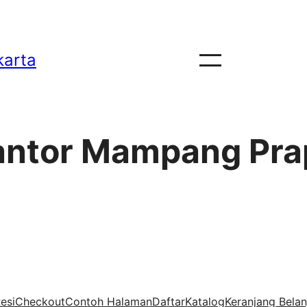
karta
Kantor Mampang Pr
esi
Checkout
Contoh Halaman
Daftar
Katalog
Keranjang Belan