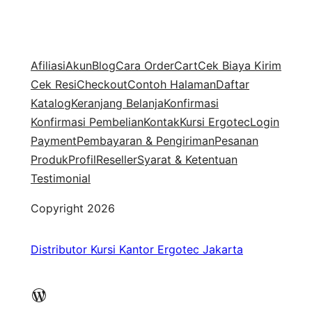
Afiliasi
Akun
Blog
Cara Order
Cart
Cek Biaya Kirim
Cek Resi
Checkout
Contoh Halaman
Daftar
Katalog
Keranjang Belanja
Konfirmasi
Konfirmasi Pembelian
Kontak
Kursi Ergotec
Login
Payment
Pembayaran & Pengiriman
Pesanan
Produk
Profil
Reseller
Syarat & Ketentuan
Testimonial
Copyright 2026
Distributor Kursi Kantor Ergotec Jakarta
WordPress