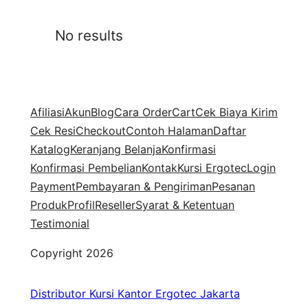
No results
Afiliasi
Akun
Blog
Cara Order
Cart
Cek Biaya Kirim
Cek Resi
Checkout
Contoh Halaman
Daftar
Katalog
Keranjang Belanja
Konfirmasi
Konfirmasi Pembelian
Kontak
Kursi Ergotec
Login
Payment
Pembayaran & Pengiriman
Pesanan
Produk
Profil
Reseller
Syarat & Ketentuan
Testimonial
Copyright 2026
Distributor Kursi Kantor Ergotec Jakarta