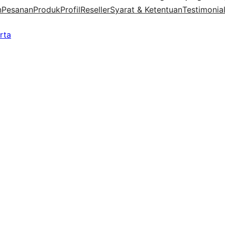
n
Pesanan
Produk
Profil
Reseller
Syarat & Ketentuan
Testimonia
rta