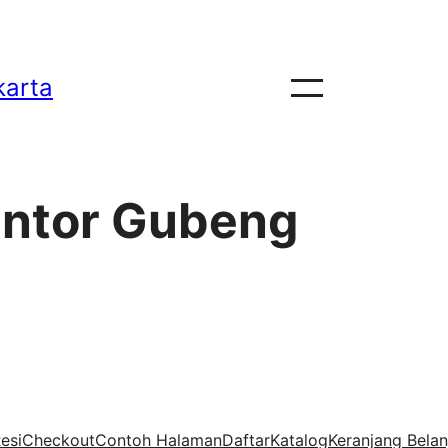
karta
antor Gubeng
esi
Checkout
Contoh Halaman
Daftar
Katalog
Keranjang Belan