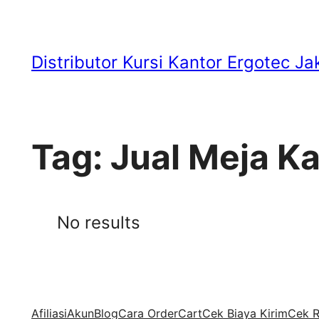
Skip
to
Distributor Kursi Kantor Ergotec Ja
content
Tag:
Jual Meja K
No results
Afiliasi
Akun
Blog
Cara Order
Cart
Cek Biaya Kirim
Cek R