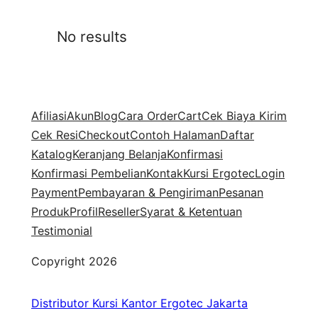
No results
Afiliasi
Akun
Blog
Cara Order
Cart
Cek Biaya Kirim
Cek Resi
Checkout
Contoh Halaman
Daftar
Katalog
Keranjang Belanja
Konfirmasi
Konfirmasi Pembelian
Kontak
Kursi Ergotec
Login
Payment
Pembayaran & Pengiriman
Pesanan
Produk
Profil
Reseller
Syarat & Ketentuan
Testimonial
Copyright 2026
Distributor Kursi Kantor Ergotec Jakarta