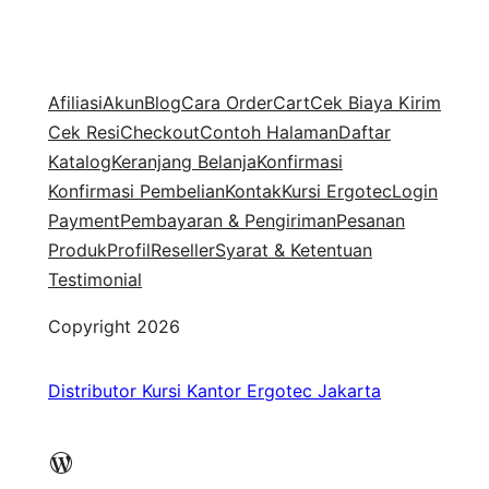
Afiliasi
Akun
Blog
Cara Order
Cart
Cek Biaya Kirim
Cek Resi
Checkout
Contoh Halaman
Daftar
Katalog
Keranjang Belanja
Konfirmasi
Konfirmasi Pembelian
Kontak
Kursi Ergotec
Login
Payment
Pembayaran & Pengiriman
Pesanan
Produk
Profil
Reseller
Syarat & Ketentuan
Testimonial
Copyright 2026
Distributor Kursi Kantor Ergotec Jakarta
WordPress