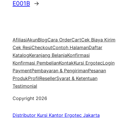
E001B
→
Afiliasi
Akun
Blog
Cara Order
Cart
Cek Biaya Kirim
Cek Resi
Checkout
Contoh Halaman
Daftar
Katalog
Keranjang Belanja
Konfirmasi
Konfirmasi Pembelian
Kontak
Kursi Ergotec
Login
Payment
Pembayaran & Pengiriman
Pesanan
Produk
Profil
Reseller
Syarat & Ketentuan
Testimonial
Copyright 2026
Distributor Kursi Kantor Ergotec Jakarta